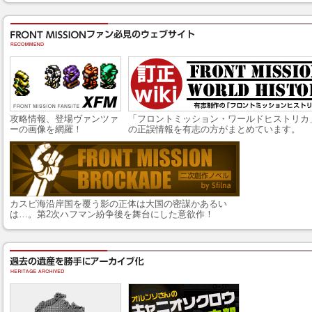
攻略情報、登場ヴァンツァ
「フロントミッション・ワールドヒストリカ
ーの画像を網羅！
の正誤情報を有志の方がまとめています。
カスピ海沿岸国を覆う影の正体は大国の密謀かあるい
は…。第2次ハフマン紛争後を舞台にした意欲作！